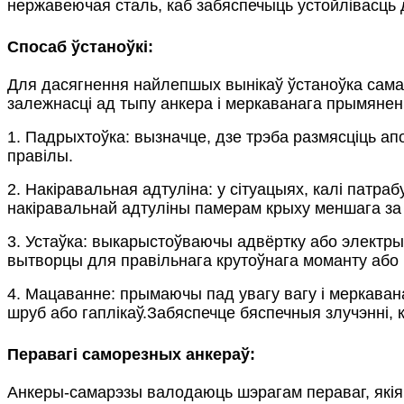
нержавеючая сталь, каб забяспечыць устойлівасць д
Спосаб ўстаноўкі:
Для дасягнення найлепшых вынікаў ўстаноўка самана
залежнасці ад тыпу анкера і меркаванага прымянен
1. Падрыхтоўка: вызначце, дзе трэба размясціць ап
правілы.
2. Накіравальная адтуліна: у сітуацыях, калі пат
накіравальнай адтуліны памерам крыху меншага за
3. Устаўка: выкарыстоўваючы адвёртку або электры
вытворцы для правільнага крутоўнага моманту або 
4. Мацаванне: прымаючы пад увагу вагу і меркава
шруб або гаплікаў.Забяспечце бяспечныя злучэнні, 
Перавагі саморезных анкераў:
Анкеры-самарэзы валодаюць шэрагам пераваг, якія 