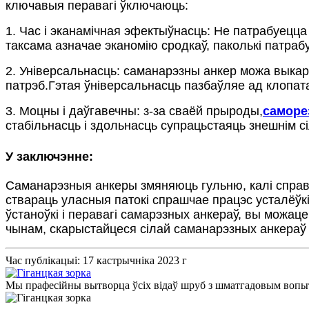
ключавыя перавагі ўключаюць:
1. Час і эканамічная эфектыўнасць: Не патрабуецц
таксама азначае эканомію сродкаў, паколькі патраб
2. Універсальнасць: саманарэзны анкер можа выка
патрэб.Гэтая ўніверсальнасць пазбаўляе ад клопат
3. Моцны і даўгавечны: з-за сваёй прыроды,
саморе
стабільнасць і здольнасць супрацьстаяць знешнім с
У заключэнне:
Саманарэзныя анкеры змяняюць гульню, калі справа
ствараць уласныя патокі спрашчае працэс усталёў
ўстаноўкі і перавагі самарэзных анкераў, вы можац
чынам, скарыстайцеся сілай саманарэзных анкераў і
Час публікацыі: 17 кастрычніка 2023 г
Мы прафесійны вытворца ўсіх відаў шруб з шматгадовым вопыт