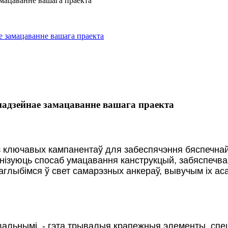
е замацаванне вашага праекта
надзейнае замацаванне вашага праекта
з ключавых кампанентаў для забеспячэння бяспечнай 
ізуюць спосаб умацавання канструкцый, забяспечва
лыбімся ў свет самарэзных анкераў, вывучым іх асабл
вальнымі, - гэта трывалыя крапежныя элементы, сп