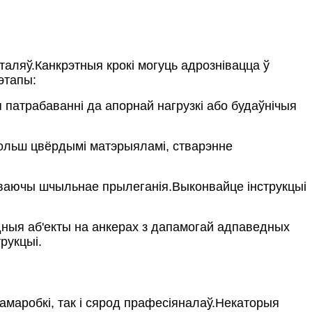
таляў.Канкрэтныя крокі могуць адрознівацца ў
этапы:
 патрабаванні да апорнай нагрузкі або будаўнічыя
больш цвёрдымі матэрыяламі, стварэнне
ечваючы шчыльнае прылеганія.Выконвайце інструкцыі
ныя аб'екты на анкерах з дапамогай адпаведных
рукцыі.
маробкі, так і сярод прафесіяналаў.Некаторыя