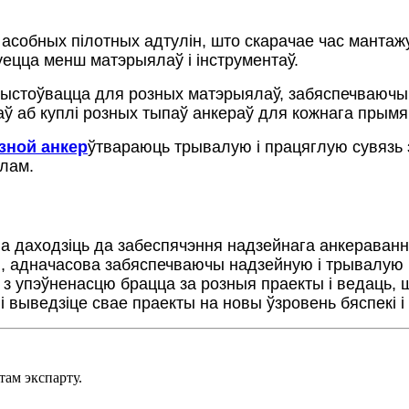
а асобных пілотных адтулін, што скарачае час манта
уецца менш матэрыялаў і інструментаў.
рыстоўвацца для розных матэрыялаў, забяспечваючы
аў аб куплі розных тыпаў анкераў для кожнага прымя
зной анкер
ўтвараюць трывалую і працяглую сувязь
ілам.
 даходзіць да забеспячэння надзейнага анкеравання
кі, адначасова забяспечваючы надзейную і трывалую
е з упэўненасцю брацца за розныя праекты і ведаць,
 выведзіце свае праекты на новы ўзровень бяспекі і
ам экспарту.