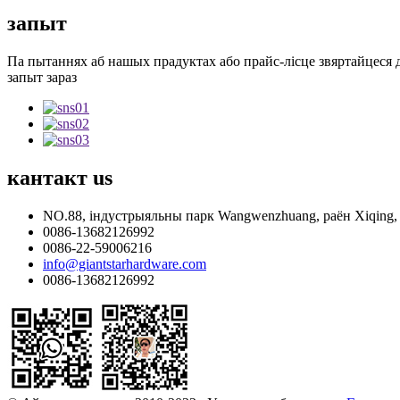
запыт
Па пытаннях аб нашых прадуктах або прайс-лісце звяртайцеся да
запыт зараз
кантакт
us
NO.88, індустрыяльны парк Wangwenzhuang, раён Xiqing, 
0086-13682126992
0086-22-59006216
info@giantstarhardware.com
0086-13682126992