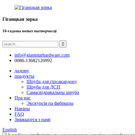
Гіганцкая зорка
16-гадовы вопыт вытворчасці
info@giantstarhardware.com
0086-13682126992
дадому
прадукты
Шруба для гіпсакардону
Шруба для ДСП
Самасвідравальны шруба
Пра нас
Экскурсія па фабрыцы
Навіны
FAQ
Звяжыцеся з намі
English