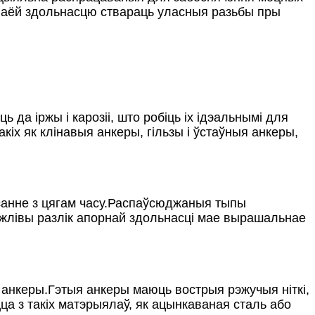
сваёй здольнасцю ствараць уласныя разьбы пры
да іржы і карозіі, што робіць іх ідэальнымі для
іх як клінавыя анкеры, гільзы і ўстаўныя анкеры,
ісанне з цягам часу.Распаўсюджаныя тыпы
жлівы разлік апорнай здольнасці мае вырашальнае
анкеры.Гэтыя анкеры маюць вострыя рэжучыя ніткі,
а з такіх матэрыялаў, як ацынкаваная сталь або