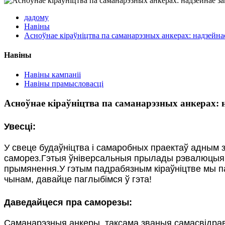
дадому
Навіны
Асноўнае кіраўніцтва па саманарэзных анкерах: надзейна
Навіны
Навіны кампаніі
Навіны прамысловасці
Асноўнае кіраўніцтва па саманарэзных анкерах: 
Увесці:
У свеце будаўніцтва і самаробных праектаў адным 
саморез.Гэтыя ўніверсальныя прылады рэвалюцыян
прымянення.У гэтым падрабязным кіраўніцтве мы паг
чынам, давайце паглыбімся ў гэта!
Даведайцеся пра саморезы:
Саманарэзныя анкеры, таксама званыя самасвідра