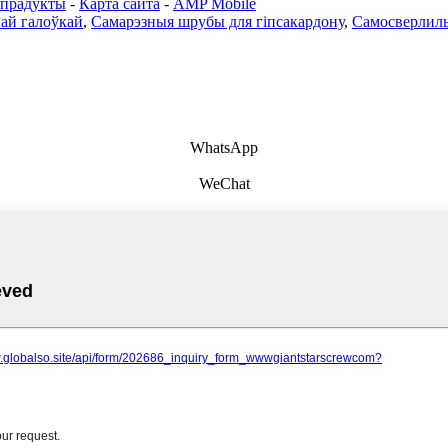
 прадукты
-
Карта сайта
-
AMP Mobile
най галоўкай
,
Самарэзныя шрубы для гіпсакардону
,
Самосверлиль
WhatsApp
WeChat