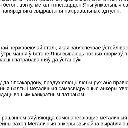
бетон, цэглу, метал і гіпсакардон.Яны ўнікальныя 
 папярэдняга свідравання накіравальных адтулін.
 нержавеючай сталі, якая забяспечвае ўстойлівасць 
 ўтрымання ў бетоне.Яны бываюць розных формаў, так
сці і патрабаванняў да ўстаноўкі.
ў да гіпсакардону, прадухіляюць любы рух або прав
ыя балты і металічныя самасвідруючыя анкеры.Ува
вядаць вашым канкрэтным патрэбам.
 рашэннем з'яўляюцца самонарезающие металічныя 
зейны захоп.Металічныя анкеры звычайна вырабляюцц