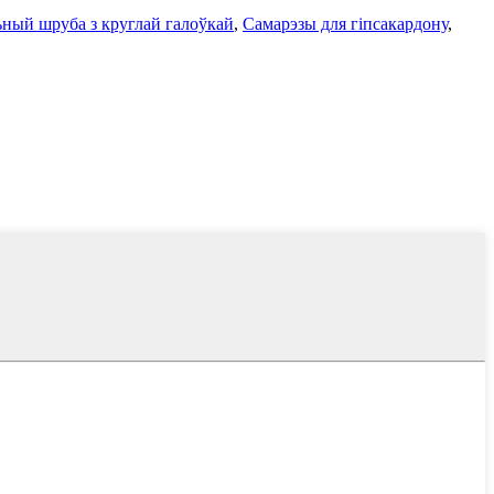
ный шруба з круглай галоўкай
,
Самарэзы для гіпсакардону
,