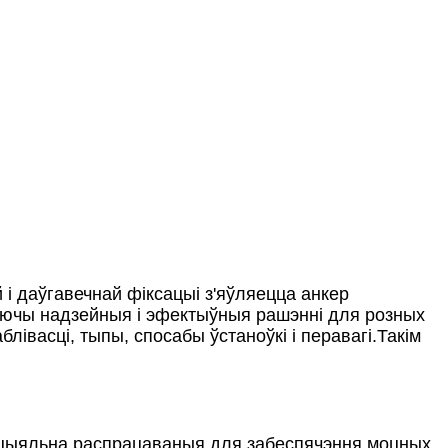
і даўгавечнай фіксацыі з'яўляецца анкер
ючы надзейныя і эфектыўныя рашэнні для розных
івасці, тыпы, спосабы ўстаноўкі і перавагі.Такім
ецыяльна распрацаваныя для забеспячэння моцных