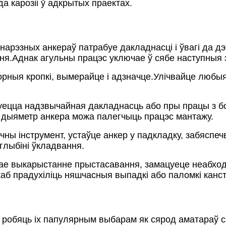
а карозіі ў адкрытых праектах.
рэзных анкераў патрабуе дакладнасці і ўвагі да дэ
ня.Аднак агульны працэс уключае ў сябе наступныя 
орныя кропкі, вымерайце і адзначце.Улічвайце любыя
рабуецца надзвычайная дакладнасць або пры працы з 
 дыяметр анкера можа палегчыць працэс мантажу.
чны інструмент, устаўце анкер у падкладку, забясп
глыбіні ўкладвання.
нае выкарыстанне прыстасавання, замацуеце неабход
каб прадухіліць няшчасныя выпадкі або паломкі канст
робяць іх папулярным выбарам як сярод аматараў са