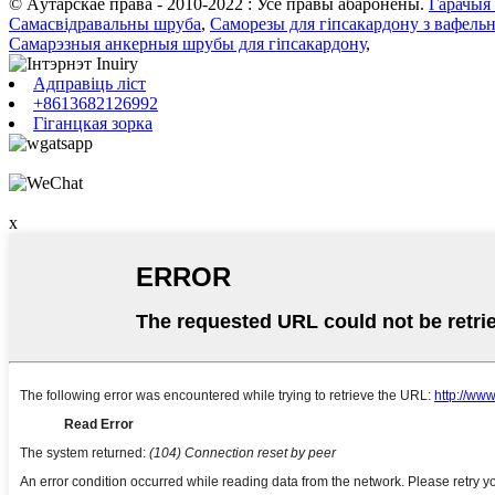
© Аўтарскае права - 2010-2022 : Усе правы абаронены.
Гарачыя
Самасвідравальны шруба
,
Саморезы для гіпсакардону з вафель
Самарэзныя анкерныя шрубы для гіпсакардону
,
Адправіць ліст
+8613682126992
Гіганцкая зорка
x