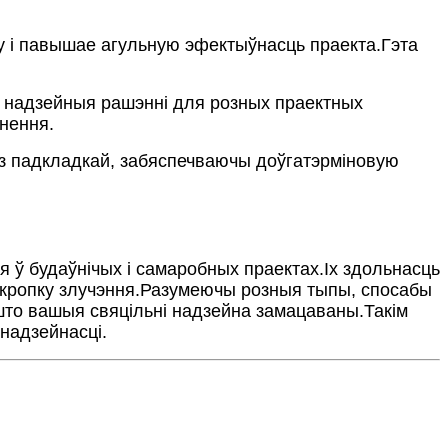
жу і павышае агульную эфектыўнасць праекта.Гэта
 надзейныя рашэнні для розных праектных
нення.
 з падкладкай, забяспечваючы доўгатэрміновую
 ў будаўнічых і самаробных праектах.Іх здольнасць
 кропку злучэння.Разумеючы розныя тыпы, спосабы
 што вашыя свяцільні надзейна замацаваны.Такім
 надзейнасці.