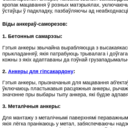
кропак мацавання ў розных матэрыялах, уключаючы 
ўстаўцы ў падкладку, пазбаўляючы ад неабходнасці
Віды анкераў-саморезов:
1. Бетонныя самарэзы:
Гэтыя анкеры звычайна вырабляюцца з высакаякаснай
прыкладанняў, якія патрабуюць трывалага і доўгага
кожны з якіх адаптаваны да пэўнай грузападымальна
2.
Анкеры для гіпсакардону
:
Гэтыя анкеры, прызначаныя для мацавання аб'екта
ўключаюць пластыкавыя расцяжныя анкеры, рычажн
значэнне пры выбары тыпу анкера, які будзе адпа
3. Металічныя анкеры:
Для мантажу з металічнымі паверхнямі пераважным
якія лёгка пранікаюць у метал, забяспечваючы над