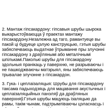
2. Мантаж гіпсакардону: гіпсавыя шрубы шырока
выкарыстоўваюцца ў праектах мантажу
гіпсакардону.Незалежна ад таго, рамантуеце вы
пакой ці будуеце цэлую канструкцыю, гэтыя шрубы
забяспечваюць выдатнае ўтрыманне пры злучэнні
гіпсакардону з драўлянымі або металічнымі
шпількамі.Паколькі шрубы для гіпсакардону
здольныя пранікаць у паверхню, не разрываючы і
не пашкоджваючы матэрыял, яны забяспечваюць
трывалае злучэнне з гіпсакардон.
3. Гука- і цеплаізаляцыя: Шрубы для гіпсакардону
таксама падыходзяць для мацавання акустычных і
цеплаізаляцыйных панэляў да драўляных
паверхняў.Гэтыя шрубы мацуюць ізаляцыю да
рамы, такім чынам, падтрымліваючы цэласнасць і