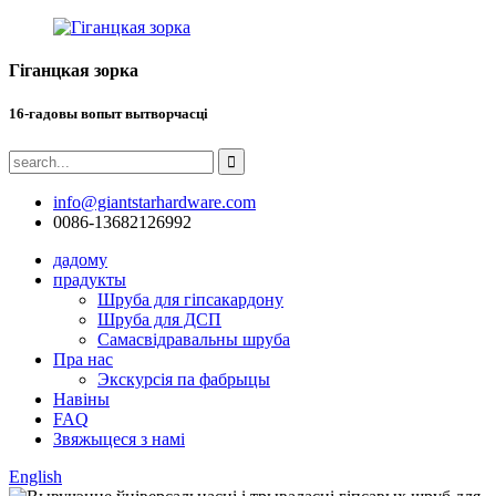
Гіганцкая зорка
16-гадовы вопыт вытворчасці
info@giantstarhardware.com
0086-13682126992
дадому
прадукты
Шруба для гіпсакардону
Шруба для ДСП
Самасвідравальны шруба
Пра нас
Экскурсія па фабрыцы
Навіны
FAQ
Звяжыцеся з намі
English