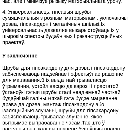
час, але і мінімізуе рызыку матэрыяльнага ўрону.
4. Універсальнасць: гіпсавыя шрубы
сумяшчальныя з рознымі матэрыяламі, уключаючы
дрэва, гіпсакардон і металічныя шпількі.Іх
універсальнасць дазваляе выкарыстоўваць іх у
шырокім спектры будаўнічых і рэканструкцыйных
праектаў.
У заключэнне
Шрубы для гіпсакардону для дрэва і гіпсакардону
забяспечваюць надзейнае і эфектыўнае рашэнне
для мацавання.З іх выдатнай трываласцю
ўтрымання, устойлівасцю да карозіі і прастатой
ўстаноўкі гэтыя шрубы сталі неад'емнай часткай
будаўнічай галіны.Няхай гэта будзе мацаванне
дрэва да дрэва, мантаж гіпсакардону або
ізаляцыйныя злучэнні, шрубы для гіпсакардону
забяспечваюць трывалае злучэнне, якое
вытрымае выпрабаванне часам.Так што ў
наступны раз, калі вы пачнеце будаўнічы праект,