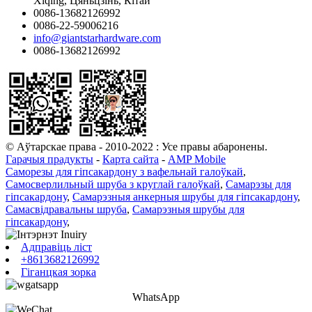
Xiqing, Цяньцзінь, Кітай
0086-13682126992
0086-22-59006216
info@giantstarhardware.com
0086-13682126992
© Аўтарскае права - 2010-2022 : Усе правы абаронены.
Гарачыя прадукты
-
Карта сайта
-
AMP Mobile
Саморезы для гіпсакардону з вафельнай галоўкай
,
Самосверлильный шруба з круглай галоўкай
,
Самарэзы для
гіпсакардону
,
Самарэзныя анкерныя шрубы для гіпсакардону
,
Самасвідравальны шруба
,
Самарэзныя шрубы для
гіпсакардону
,
Адправіць ліст
+8613682126992
Гіганцкая зорка
WhatsApp