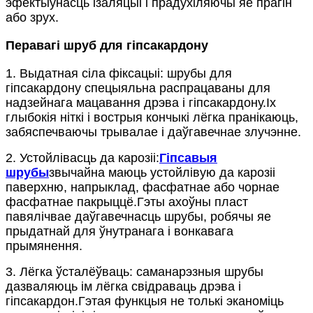
эфектыўнасць ізаляцыі і прадухіляючы яе прагін
або зрух.
Перавагі шруб для гіпсакардону
1. Выдатная сіла фіксацыі: шрубы для
гіпсакардону спецыяльна распрацаваны для
надзейнага мацавання дрэва і гіпсакардону.Іх
глыбокія ніткі і вострыя кончыкі лёгка пранікаюць,
забяспечваючы трывалае і даўгавечнае злучэнне.
2. Устойлівасць да карозіі:
Гіпсавыя
шрубы
звычайна маюць устойлівую да карозіі
паверхню, напрыклад, фасфатнае або чорнае
фасфатнае пакрыццё.Гэты ахоўны пласт
павялічвае даўгавечнасць шрубы, робячы яе
прыдатнай для ўнутранага і вонкавага
прымянення.
3. Лёгка ўсталёўваць: саманарэзныя шрубы
дазваляюць ім лёгка свідраваць дрэва і
гіпсакардон.Гэтая функцыя не толькі эканоміць