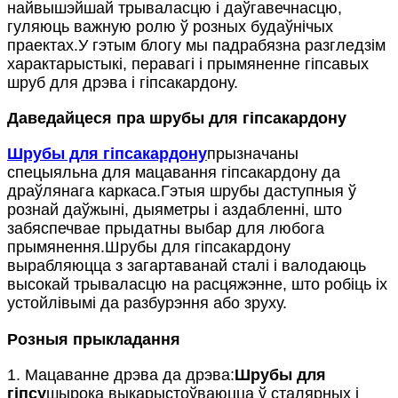
найвышэйшай трываласцю і даўгавечнасцю,
гуляюць важную ролю ў розных будаўнічых
праектах.У гэтым блогу мы падрабязна разгледзім
характарыстыкі, перавагі і прымяненне гіпсавых
шруб для дрэва і гіпсакардону.
Даведайцеся пра шрубы для гіпсакардону
Шрубы для гіпсакардону
прызначаны
спецыяльна для мацавання гіпсакардону да
драўлянага каркаса.Гэтыя шрубы даступныя ў
рознай даўжыні, дыяметры і аздабленні, што
забяспечвае прыдатны выбар для любога
прымянення.Шрубы для гіпсакардону
вырабляюцца з загартаванай сталі і валодаюць
высокай трываласцю на расцяжэнне, што робіць іх
устойлівымі да разбурэння або зруху.
Розныя прыкладання
1. Мацаванне дрэва да дрэва:
Шрубы для
гіпсу
шырока выкарыстоўваюцца ў сталярных і