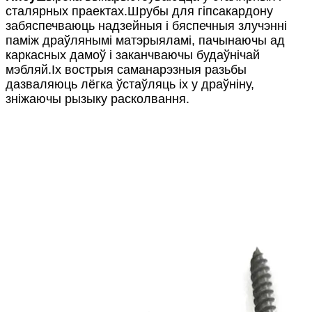
сталярных праектах.Шрубы для гіпсакардону
забяспечваюць надзейныя і бяспечныя злучэнні
паміж драўлянымі матэрыяламі, пачынаючы ад
каркасных дамоў і заканчваючы будаўнічай
мэбляй.Іх вострыя саманарэзныя разьбы
дазваляюць лёгка ўстаўляць іх у драўніну,
зніжаючы рызыку расколвання.