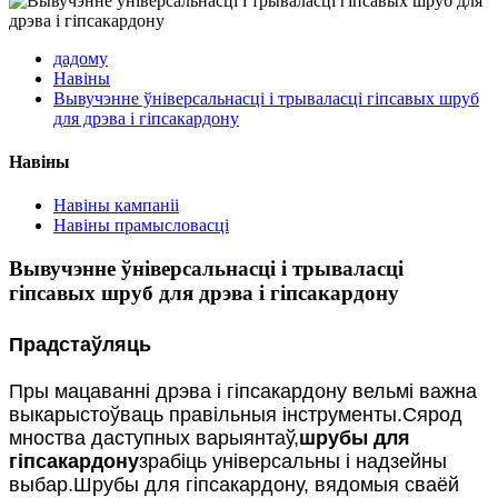
дадому
Навіны
Вывучэнне ўніверсальнасці і трываласці гіпсавых шруб
для дрэва і гіпсакардону
Навіны
Навіны кампаніі
Навіны прамысловасці
Вывучэнне ўніверсальнасці і трываласці
гіпсавых шруб для дрэва і гіпсакардону
Прадстаўляць
Пры мацаванні дрэва і гіпсакардону вельмі важна
выкарыстоўваць правільныя інструменты.Сярод
мноства даступных варыянтаў,
шрубы для
гіпсакардону
зрабіць універсальны і надзейны
выбар.Шрубы для гіпсакардону, вядомыя сваёй