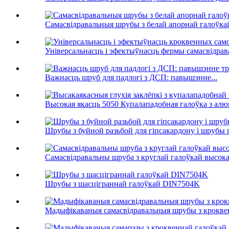
Самасвідравальныя шрубы з белай апорнай галоўка
Універсальнасць і эфектыўнасць фермы самасвідрава
Важнасць шруб для падлогі з ДСП: павышэнне...
Высокая якасць 5050 Купалападобная галоўка з алюмін
Шрубы з буйной разьбой для гіпсакардону і шрубы 
Самасвідравальны шруба з круглай галоўкай высок
Шрубы з шасціграннай галоўкай DIN7504K
Мадыфікаваныя самасвідравальныя шрубы з крокве