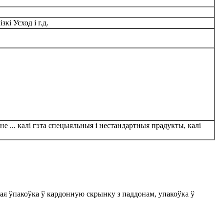
кі Усход і г.д.
не ... калі гэта спецыяльныя і нестандартныя прадукты, калі
авая ўпакоўка ў кардонную скрынку з паддонам, упакоўка ў