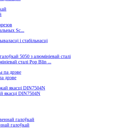
й
льных Sc...
іевай сталі Pop Blin ...
па дрэве
ай якасці DIN7504N
ннай галоўкай