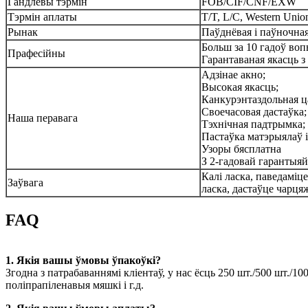
Гандлёвы тэрмін
FOB/CIF/CNF/EXW
Тэрмін аплаты
T/T, L/C, Western Uni
Рынак
Паўднёвая і паўночная 
Больш за 10 гадоў во
Прафесійны
Гарантаваная якасць 
Адзінае акно;
Высокая якасць;
Канкурэнтаздольная ц
Своечасовая дастаўка;
Наша перавага
Тэхнічная падтрымка;
Пастаўка матэрыялаў 
Узоры бясплатна
З 2-гадовай гарантыяй 
Калі ласка, паведаміце
Заўвага
ласка, дастаўце чарця
FAQ
1. Якія вашы ўмовы ўпакоўкі?
Згодна з патрабаваннямі кліентаў, у нас ёсць 250 шт./500 шт./
поліпрапіленавыя мяшкі і г.д.