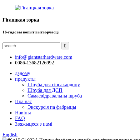
Гіганцкая зорка
16-гадовы вопыт вытворчасці
info@giantstarhardware.com
0086-13682126992
дадому
прадукты
Шруба для гіпсакардону
Шруба для ДСП
Самасвідравальны шруба
Пра нас
Экскурсія па фабрыцы
Навіны
FAQ
Звяжыцеся з намі
English