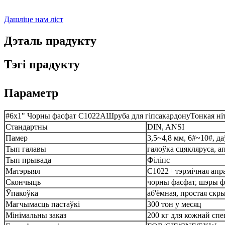
Дашліце нам ліст
Дэталь прадукту
Тэгі прадукту
Параметр
#6x1"
Чорны фасфат C1022A
Шруба для гіпсакардону
Тонкая ні
Стандартны
DIN, ANSI
Памер
3,5~4,8 мм, 6#~10#, да
Тып галавы
галоўка сцякляруса, а
Тып прывада
Філіпс
Матэрыял
C1022+ тэрмічная апр
Скончыць
чорны фасфат, шэры ф
Ўпакоўка
аб'ёмная, простая скр
Магчымасць пастаўкі
300 тон у месяц
Мінімальны заказ
200 кг для кожнай сп