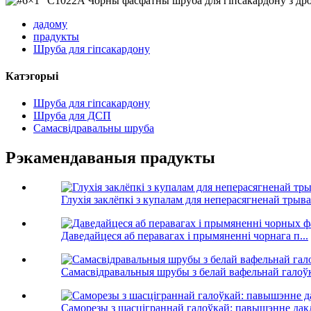
дадому
прадукты
Шруба для гіпсакардону
Катэгорыі
Шруба для гіпсакардону
Шруба для ДСП
Самасвідравальны шруба
Рэкамендаваныя прадукты
Глухія заклёпкі з купалам для неперасягненай трывала
Даведайцеся аб перавагах і прымяненні чорнага п...
Самасвідравальныя шрубы з белай вафельнай галоў
Саморезы з шасціграннай галоўкай: павышэнне дакл