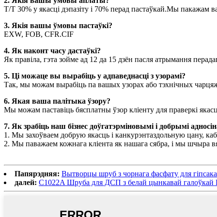
2. Якія вашы ўмовы аплаты?
T/T 30% у якасці дэпазіту і 70% перад пастаўкай.Мы пакажам ва
3. Якія вашы ўмовы пастаўкі?
EXW, FOB, CFR.CIF
4. Як наконт часу дастаўкі?
Як правіла, гэта зойме ад 12 да 15 дзён пасля атрымання перад
5. Ці можаце вы вырабіць у адпаведнасці з узорамі?
Так, мы можам вырабіць па вашых узорах або тэхнічных чарця
6. Якая ваша палітыка ўзору?
Мы можам паставіць бясплатны ўзор кліенту для праверкі якасц
7. Як зрабіць наш бізнес доўгатэрміновымі і добрымі адносі
1. Мы захоўваем добрую якасць і канкурэнтаздольную цану, ка
2. Мы паважаем кожнага кліента як нашага сябра, і мы шчыра вя
Папярэдняя:
Вытворцы шруб з чорнага фасфату для гіпсакар
далей:
C1022A Шруба для ДСП з белай цынкавай галоўкай 