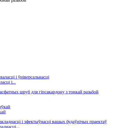
сці і...
кай
аднасці...