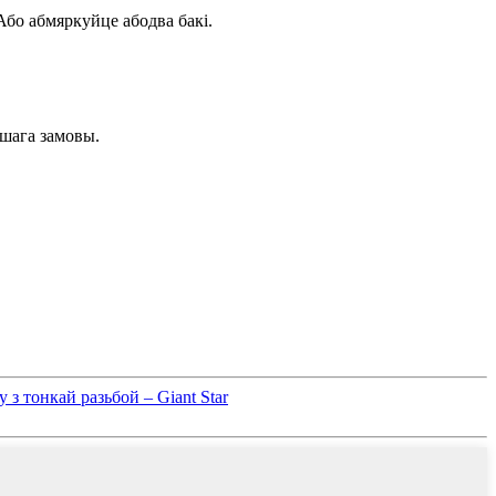
Або абмяркуйце абодва бакі.
ашага замовы.
з тонкай разьбой – Giant Star