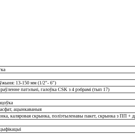
тка
ўжыня: 13-150 мм (1/2"- 6")
праўленне патэльні, галоўка CSK з 4 рэбрамі (тып 17)
ацоўка
асфат, ацынкаваныя
ынка, каляровая скрынка, поліэтыленавы пакет, скрынка з ПП + 
ецыфікацыі