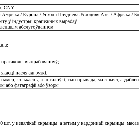
on, CNY
Амрыка / Еўропа / Усход і Паўднёва-Усходняя Азія / Афрыка / Бліз
пыту ў індустрыі крапежных вырабаў
з лепшым абслугоўваннем.
ана;
і пратаколы выпрабаванняў;
якасці пасля адгрузкі.
 памер, колькасць, тып галоўкі, тып прывада, матэрыял, аздаблен
жы або фатаграфіі або ўзоры
1000 шт. у невялікай скрынцы, а затым у кардоннай скрынцы, мас