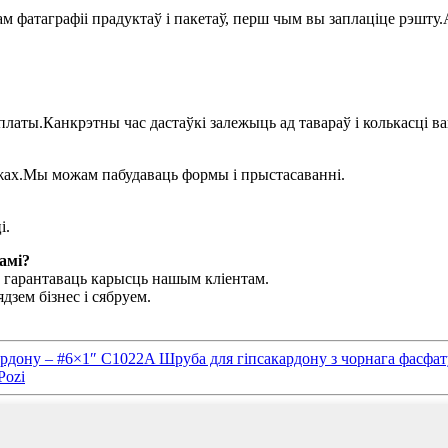
м фатаграфіі прадуктаў і пакетаў, перш чым вы заплаціце рэшту.
аплаты.Канкрэтны час дастаўкі залежыць ад тавараў і колькасці в
жах.Мы можам пабудаваць формы і прыстасаванні.
і.
намі?
б гарантаваць карысць нашым кліентам.
дзем бізнес і сябруем.
дону – #6×1″ C1022A Шруба для гіпсакардону з чорнага фасфату 
Pozi