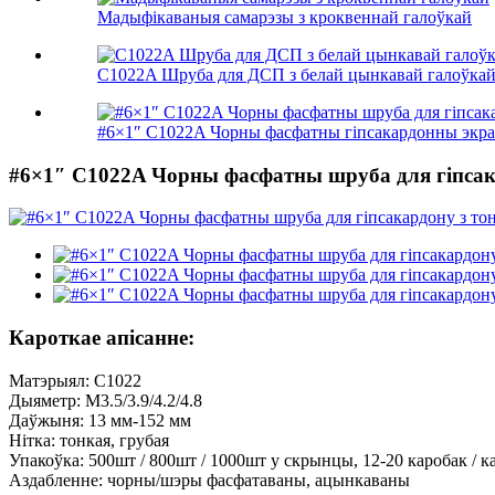
Мадыфікаваныя самарэзы з кроквеннай галоўкай
C1022A Шруба для ДСП з белай цынкавай галоўкай
#6×1″ C1022A Чорны фасфатны гіпсакардонны экран
#6×1″ C1022A Чорны фасфатны шруба для гіпсак
Кароткае апісанне:
Матэрыял: C1022
Дыяметр: M3.5/3.9/4.2/4.8
Даўжыня: 13 мм-152 мм
Нітка: тонкая, грубая
Упакоўка: 500шт / 800шт / 1000шт у скрынцы, 12-20 каробак / ка
Аздабленне: чорны/шэры фасфатаваны, ацынкаваны